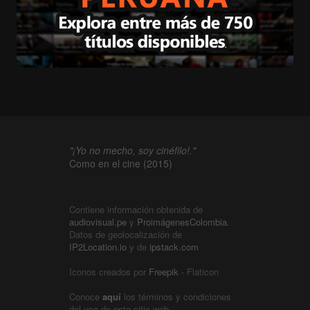
"¡Yo no mecho, soy cinéfilo!."
Como en el cine (2015)
Contiene información obtenida de
audiovisual.pe
y
ProimágenesColombia
.
Datos de geolocalización de
IP2Location.io
y de
ipstack.com
Iconos creados por
Freepik
- Flaticon
Conoce
aquí
los términos y condiciones
del uso de este sitio web.