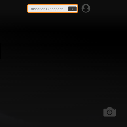
Ir
]
3