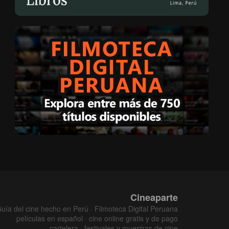
Cineaparte
uía del cine hecho en Perú · Filmoteca Digital Peruana
películas en español · cine online gratis y de pago
cartelera · festivales y muestras de cine