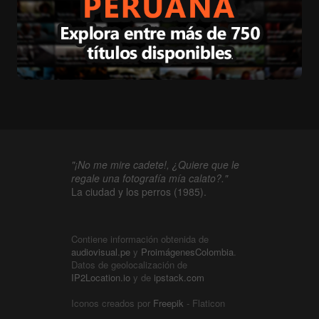
"¡No me mire cadete!, ¿Quiere que le
regale una fotografía mía calato?."
La ciudad y los perros (1985).
Contiene información obtenida de
audiovisual.pe
y
ProimágenesColombia
.
Datos de geolocalización de
IP2Location.io
y de
ipstack.com
Iconos creados por
Freepik
- Flaticon