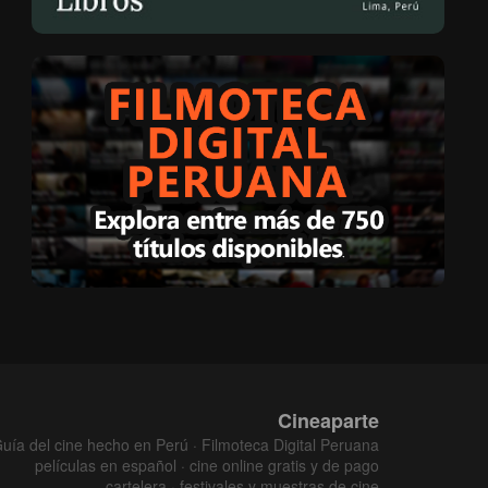
Cineaparte
uía del cine hecho en Perú · Filmoteca Digital Peruana
películas en español · cine online gratis y de pago
cartelera · festivales y muestras de cine