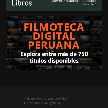
"¡Yo no mecho, soy cinéfilo!."
Como en el cine (2015)