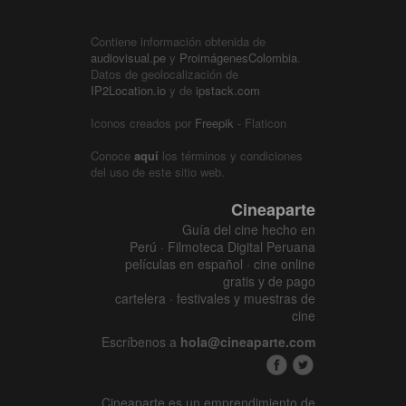
Contiene información obtenida de
audiovisual.pe
y
ProimágenesColombia
.
Datos de geolocalización de
IP2Location.io
y de
ipstack.com
Iconos creados por
Freepik
- Flaticon
Conoce
aquí
los términos y condiciones
del uso de este sitio web.
Cineaparte
Guía del cine hecho en
Perú · Filmoteca Digital Peruana
películas en español · cine online
gratis y de pago
cartelera · festivales y muestras de
cine
Escríbenos a
hola@cineaparte.com
Cineaparte es un emprendimiento de