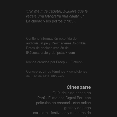
"¡No me mire cadete!, ¿Quiere que le
regale una fotografía mía calato?."
La ciudad y los perros (1985).
Contiene información obtenida de
audiovisual.pe
y
ProimágenesColombia
.
Datos de geolocalización de
IP2Location.io
y de
ipstack.com
Iconos creados por
Freepik
- Flaticon
Conoce
aquí
los términos y condiciones
del uso de este sitio web.
Cineaparte
Guía del cine hecho en
Perú · Filmoteca Digital Peruana
películas en español · cine online
gratis y de pago
cartelera · festivales y muestras de