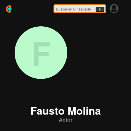
Ir
F
Fausto Molina
Actor