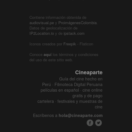
Contiene información obtenida de
audiovisual.pe
y
ProimágenesColombia
.
Datos de geolocalización de
IP2Location.io
y de
ipstack.com
Iconos creados por
Freepik
- Flaticon
Conoce
aquí
los términos y condiciones
del uso de este sitio web.
Cineaparte
Guía del cine hecho en
Perú · Filmoteca Digital Peruana
películas en español · cine online
gratis y de pago
cartelera · festivales y muestras de
cine
Escríbenos a
hola@cineaparte.com