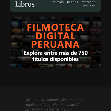
"¡No me mire cadete!, ¿Quiere que le
regale una fotografía mía calato?."
La ciudad y los perros (1985).