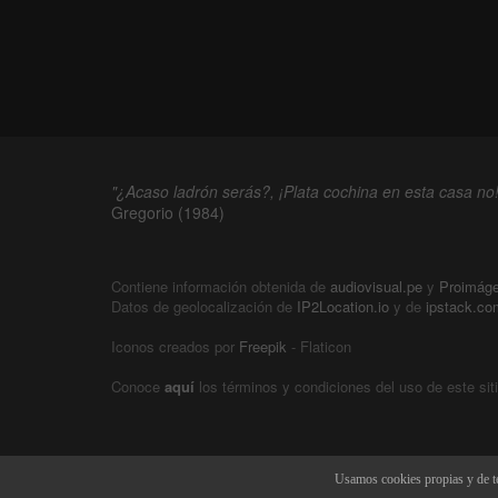
"¿Acaso ladrón serás?, ¡Plata cochina en esta casa no!
Gregorio (1984)
Contiene información obtenida de
audiovisual.pe
y
Proimág
Datos de geolocalización de
IP2Location.io
y de
ipstack.co
Iconos creados por
Freepik
- Flaticon
Conoce
aquí
los términos y condiciones del uso de este sit
Usamos cookies propias y de te