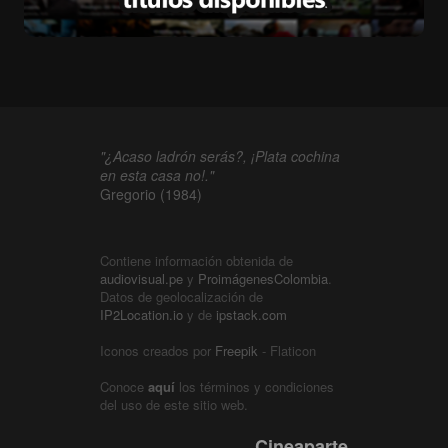
"¿Acaso ladrón serás?, ¡Plata cochina
en esta casa no!."
Gregorio (1984)
Contiene información obtenida de
audiovisual.pe
y
ProimágenesColombia
.
Datos de geolocalización de
IP2Location.io
y de
ipstack.com
Iconos creados por
Freepik
- Flaticon
Conoce
aquí
los términos y condiciones
del uso de este sitio web.
Cineaparte