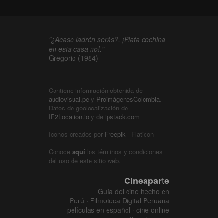
"¿Acaso ladrón serás?, ¡Plata cochina
en esta casa no!."
Gregorio (1984)
Contiene información obtenida de
audiovisual.pe
y
ProimágenesColombia
.
Datos de geolocalización de
IP2Location.io
y de
ipstack.com
Iconos creados por
Freepik
- Flaticon
Conoce
aquí
los términos y condiciones
del uso de este sitio web.
Cineaparte
Guía del cine hecho en
Perú · Filmoteca Digital Peruana
películas en español · cine online