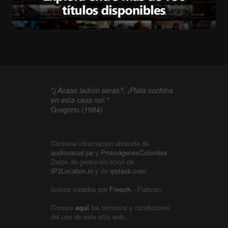
"¿Acaso ladrón serás?, ¡Plata cochina
en esta casa no!."
Gregorio (1984)
Contiene información obtenida de
audiovisual.pe
y
ProimágenesColombia
.
Datos de geolocalización de
IP2Location.io
y de
ipstack.com
Iconos creados por
Freepik
- Flaticon
Conoce
aquí
los términos y condiciones
del uso de este sitio web.