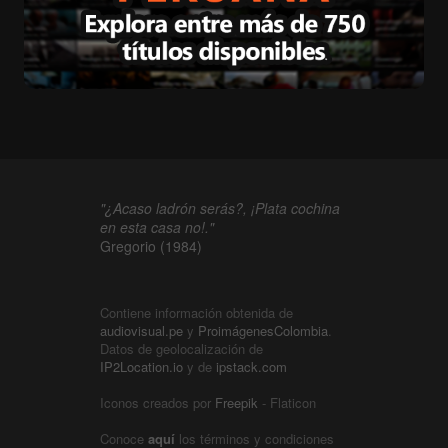
"¿Acaso ladrón serás?, ¡Plata cochina
en esta casa no!."
Gregorio (1984)
Contiene información obtenida de
audiovisual.pe
y
ProimágenesColombia
.
Datos de geolocalización de
IP2Location.io
y de
ipstack.com
Iconos creados por
Freepik
- Flaticon
Conoce
aquí
los términos y condiciones