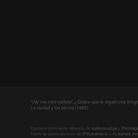
"¡No me mire cadete!, ¿Quiere que le regale una fotogr
La ciudad y los perros (1985).
Contiene información obtenida de
audiovisual.pe
y
Proimág
Datos de geolocalización de
IP2Location.io
y de
ipstack.co