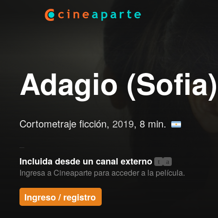
Adagio (Sofia)
Cortometraje ficción,
2019
, 8 min.
Incluida desde un canal externo
t
a
Ingresa a Cineaparte para acceder a la película.
Ingreso / registro