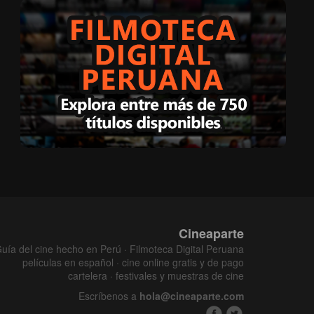
Cineaparte
uía del cine hecho en Perú · Filmoteca Digital Peruana
películas en español · cine online gratis y de pago
cartelera · festivales y muestras de cine
Escríbenos a
hola@cineaparte.com