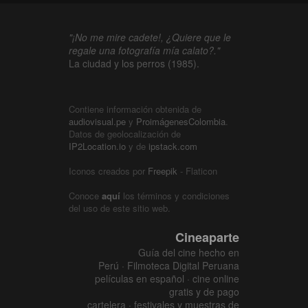
"¡No me mire cadete!, ¿Quiere que le
regale una fotografía mía calato?."
La ciudad y los perros (1985).
Contiene información obtenida de
audiovisual.pe
y
ProimágenesColombia
.
Datos de geolocalización de
IP2Location.io
y de
ipstack.com
Iconos creados por
Freepik
- Flaticon
Conoce
aquí
los términos y condiciones
del uso de este sitio web.
Cineaparte
Guía del cine hecho en
Perú · Filmoteca Digital Peruana
películas en español · cine online
gratis y de pago
cartelera · festivales y muestras de