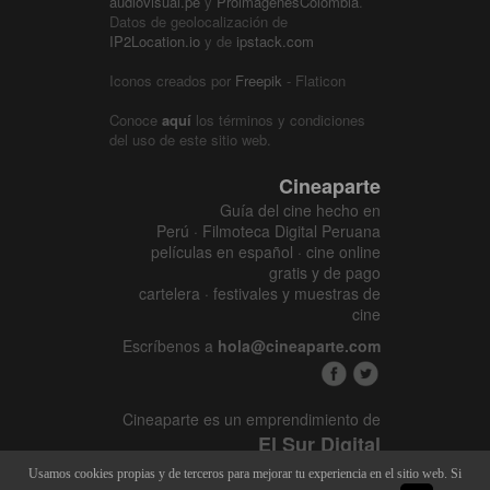
audiovisual.pe
y
ProimágenesColombia
.
Datos de geolocalización de
IP2Location.io
y de
ipstack.com
Iconos creados por
Freepik
- Flaticon
Conoce
aquí
los términos y condiciones
del uso de este sitio web.
Cineaparte
Guía del cine hecho en
Perú · Filmoteca Digital Peruana
películas en español · cine online
gratis y de pago
cartelera · festivales y muestras de
cine
Escríbenos a
hola@cineaparte.com
Cineaparte es un emprendimiento de
El Sur Digital
www.elsurcine.com
Usamos cookies propias y de terceros para mejorar tu experiencia en el sitio web. Si