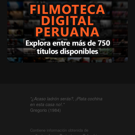
"¿Acaso ladrón serás?, ¡Plata cochina
en esta casa no!."
Gregorio (1984)
Contiene información obtenida de