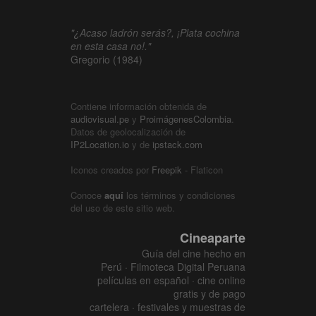
"¿Acaso ladrón serás?, ¡Plata cochina
en esta casa no!."
Gregorio (1984)
Contiene información obtenida de
audiovisual.pe
y
ProimágenesColombia
.
Datos de geolocalización de
IP2Location.io
y de
ipstack.com
Iconos creados por
Freepik
- Flaticon
Conoce
aquí
los términos y condiciones
del uso de este sitio web.
Cineaparte
Guía del cine hecho en
Perú · Filmoteca Digital Peruana
películas en español · cine online
gratis y de pago
cartelera · festivales y muestras de