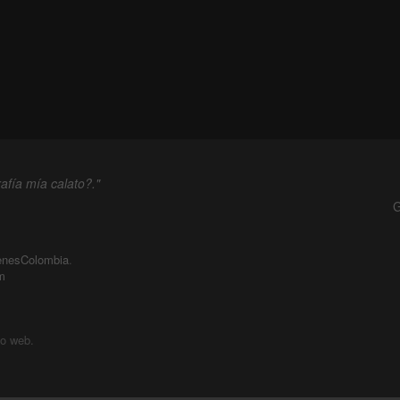
afía mía calato?."
G
enesColombia
.
m
io web.