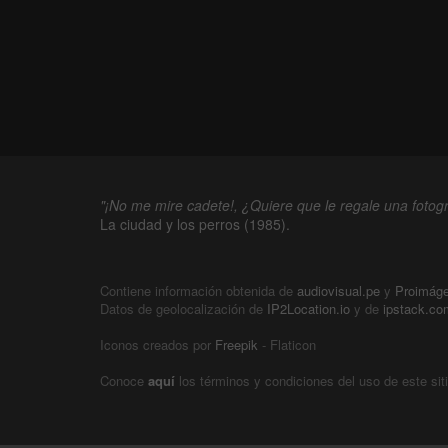
"¡No me mire cadete!, ¿Quiere que le regale una fotogr
La ciudad y los perros (1985).
Contiene información obtenida de
audiovisual.pe
y
Proimág
Datos de geolocalización de
IP2Location.io
y de
ipstack.co
Iconos creados por
Freepik
- Flaticon
Conoce
aquí
los términos y condiciones del uso de este sit