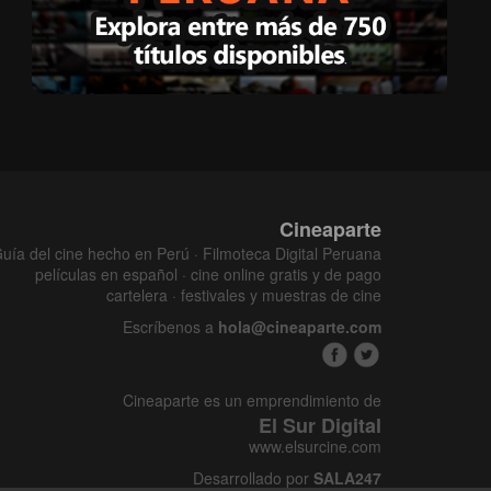
Cineaparte
uía del cine hecho en Perú · Filmoteca Digital Peruana
películas en español · cine online gratis y de pago
cartelera · festivales y muestras de cine
Escríbenos a
hola@cineaparte.com
Cineaparte es un emprendimiento de
El Sur Digital
www.elsurcine.com
Desarrollado por
SALA247