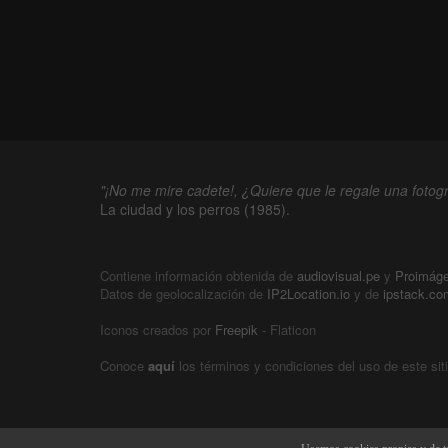
"¡No me mire cadete!, ¿Quiere que le regale una fotogr
La ciudad y los perros (1985).
Contiene información obtenida de
audiovisual.pe
y
Proimág
Datos de geolocalización de
IP2Location.io
y de
ipstack.co
Iconos creados por
Freepik
- Flaticon
Conoce
aquí
los términos y condiciones del uso de este sit