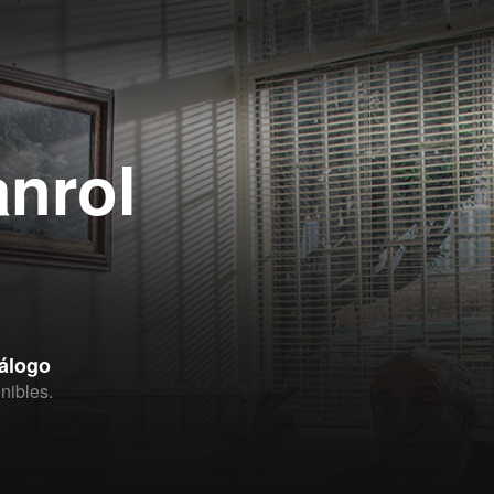
anrol
tálogo
nibles.