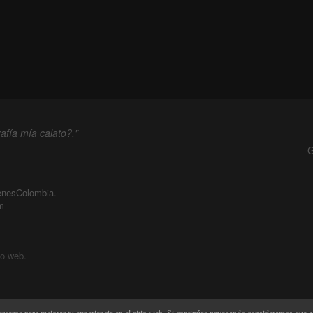
afía mía calato?."
G
enesColombia
.
m
io web.
8.1.34P - 