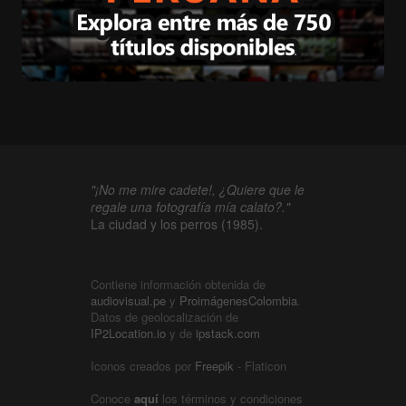
"¡No me mire cadete!, ¿Quiere que le
regale una fotografía mía calato?."
La ciudad y los perros (1985).
Contiene información obtenida de
audiovisual.pe
y
ProimágenesColombia
.
Datos de geolocalización de
IP2Location.io
y de
ipstack.com
Iconos creados por
Freepik
- Flaticon
Conoce
aquí
los términos y condiciones