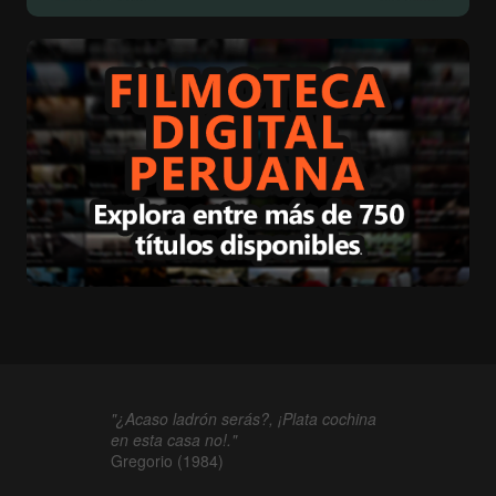
"¿Acaso ladrón serás?, ¡Plata cochina
en esta casa no!."
Gregorio (1984)