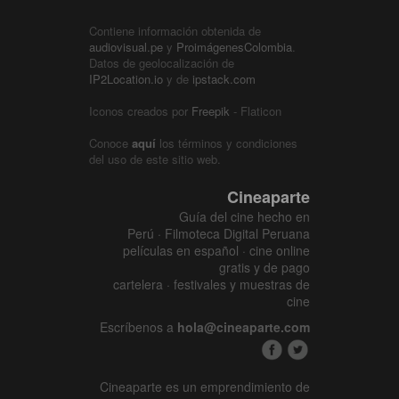
Contiene información obtenida de
audiovisual.pe
y
ProimágenesColombia
.
Datos de geolocalización de
IP2Location.io
y de
ipstack.com
Iconos creados por
Freepik
- Flaticon
Conoce
aquí
los términos y condiciones
del uso de este sitio web.
Cineaparte
Guía del cine hecho en
Perú · Filmoteca Digital Peruana
películas en español · cine online
gratis y de pago
cartelera · festivales y muestras de
cine
Escríbenos a
hola@cineaparte.com
Cineaparte es un emprendimiento de