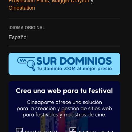
Proyección Films
,
Maggie Drayton
y
Cinestation
IDIOMA ORIGINAL
Español