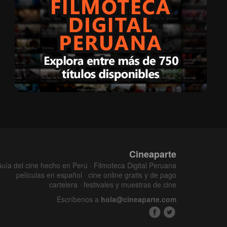
Cineaparte
uía del cine hecho en Perú · Filmoteca Digital Peruana
películas en español · cine online gratis y de pago
cartelera · festivales y muestras de cine
Escríbenos a
hola@cineaparte.com