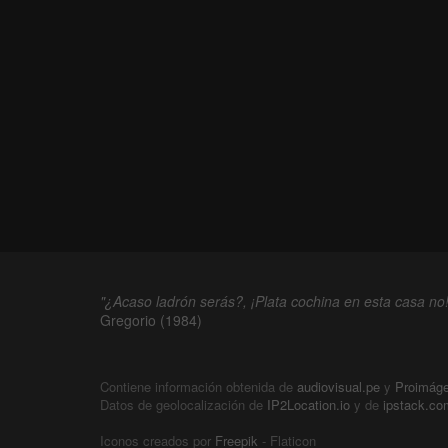
"¿Acaso ladrón serás?, ¡Plata cochina en esta casa no!
Gregorio (1984)
Contiene información obtenida de
audiovisual.pe
y
Proimág
Datos de geolocalización de
IP2Location.io
y de
ipstack.co
Iconos creados por
Freepik
- Flaticon