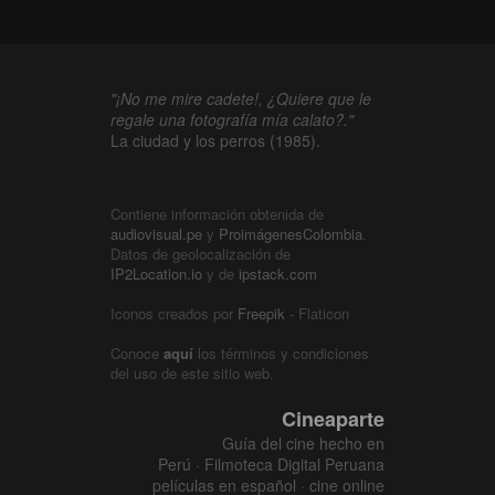
"¡No me mire cadete!, ¿Quiere que le
regale una fotografía mía calato?."
La ciudad y los perros (1985).
Contiene información obtenida de
audiovisual.pe
y
ProimágenesColombia
.
Datos de geolocalización de
IP2Location.io
y de
ipstack.com
Iconos creados por
Freepik
- Flaticon
Conoce
aquí
los términos y condiciones
del uso de este sitio web.
Cineaparte
Guía del cine hecho en
Perú · Filmoteca Digital Peruana
películas en español · cine online