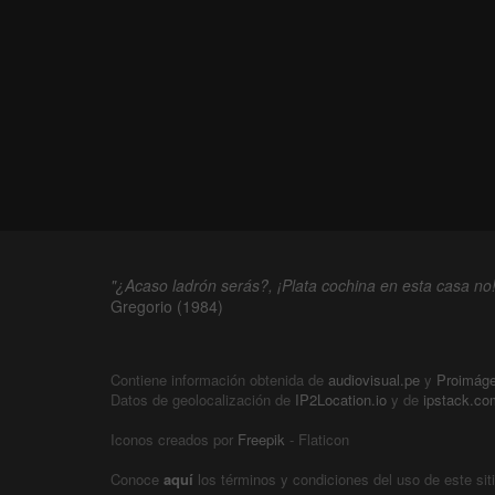
"¿Acaso ladrón serás?, ¡Plata cochina en esta casa no!
Gregorio (1984)
Contiene información obtenida de
audiovisual.pe
y
Proimág
Datos de geolocalización de
IP2Location.io
y de
ipstack.co
Iconos creados por
Freepik
- Flaticon
Conoce
aquí
los términos y condiciones del uso de este sit