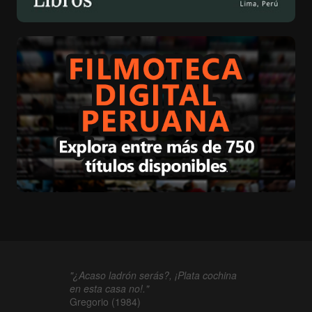
"¿Acaso ladrón serás?, ¡Plata cochina
en esta casa no!."
Gregorio (1984)