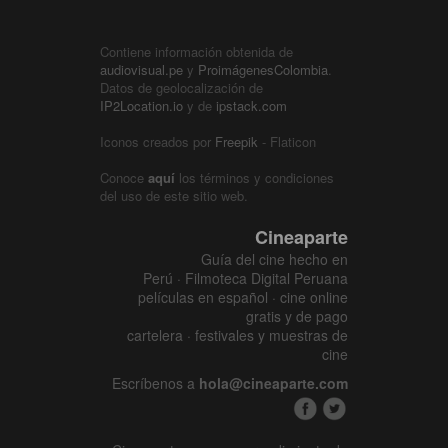
Contiene información obtenida de
audiovisual.pe
y
ProimágenesColombia
.
Datos de geolocalización de
IP2Location.io
y de
ipstack.com
Iconos creados por
Freepik
- Flaticon
Conoce
aquí
los términos y condiciones
del uso de este sitio web.
Cineaparte
Guía del cine hecho en
Perú · Filmoteca Digital Peruana
películas en español · cine online
gratis y de pago
cartelera · festivales y muestras de
cine
Escríbenos a
hola@cineaparte.com