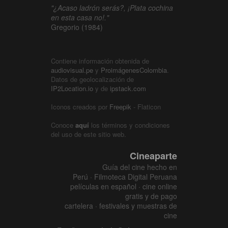
"¿Acaso ladrón serás?, ¡Plata cochina
en esta casa no!."
Gregorio (1984)
Contiene información obtenida de
audiovisual.pe
y
ProimágenesColombia
.
Datos de geolocalización de
IP2Location.io
y de
ipstack.com
Iconos creados por
Freepik
- Flaticon
Conoce
aquí
los términos y condiciones
del uso de este sitio web.
Cineaparte
Guía del cine hecho en
Perú · Filmoteca Digital Peruana
películas en español · cine online
gratis y de pago
cartelera · festivales y muestras de
cine