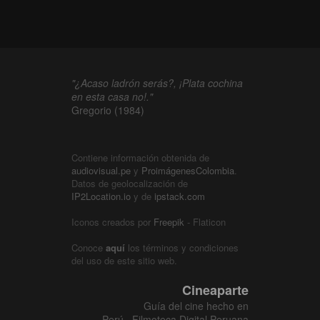
"¿Acaso ladrón serás?, ¡Plata cochina
en esta casa no!."
Gregorio (1984)
Contiene información obtenida de
audiovisual.pe
y
ProimágenesColombia
.
Datos de geolocalización de
IP2Location.io
y de
ipstack.com
Iconos creados por
Freepik
- Flaticon
Conoce
aquí
los términos y condiciones
del uso de este sitio web.
Cineaparte
Guía del cine hecho en
Perú · Filmoteca Digital Peruana