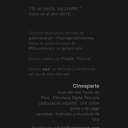
"¡Yo no mecho, soy cinéfilo!."
Como en el cine (2015)
Contiene información obtenida de
audiovisual.pe
y
ProimágenesColombia
.
Datos de geolocalización de
IP2Location.io
y de
ipstack.com
Iconos creados por
Freepik
- Flaticon
Conoce
aquí
los términos y condiciones
del uso de este sitio web.
Cineaparte
Guía del cine hecho en
Perú · Filmoteca Digital Peruana
películas en español · cine online
gratis y de pago
cartelera · festivales y muestras de
cine
Escríbenos a
hola@cineaparte.com