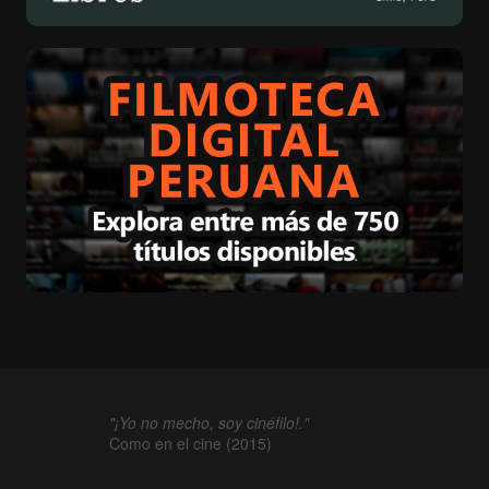
"¡Yo no mecho, soy cinéfilo!."
Como en el cine (2015)