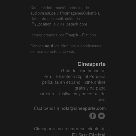
Contiene información obtenida de
audiovisual.pe
y
ProimágenesColombia
.
Datos de geolocalización de
IP2Location.io
y de
ipstack.com
Iconos creados por
Freepik
- Flaticon
Conoce
aquí
los términos y condiciones
del uso de este sitio web.
Cineaparte
Guía del cine hecho en
Perú · Filmoteca Digital Peruana
películas en español · cine online
gratis y de pago
cartelera · festivales y muestras de
cine
Escríbenos a
hola@cineaparte.com
Cineaparte es un emprendimiento de
El Sur Digital