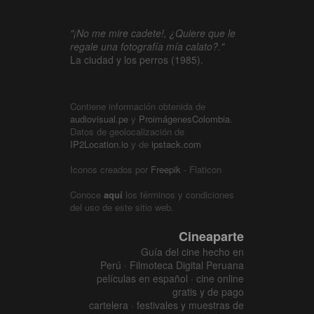
"¡No me mire cadete!, ¿Quiere que le
regale una fotografía mía calato?."
La ciudad y los perros (1985).
Contiene información obtenida de
audiovisual.pe
y
ProimágenesColombia
.
Datos de geolocalización de
IP2Location.io
y de
ipstack.com
Iconos creados por
Freepik
- Flaticon
Conoce
aquí
los términos y condiciones
del uso de este sitio web.
Cineaparte
Guía del cine hecho en
Perú · Filmoteca Digital Peruana
películas en español · cine online
gratis y de pago
cartelera · festivales y muestras de