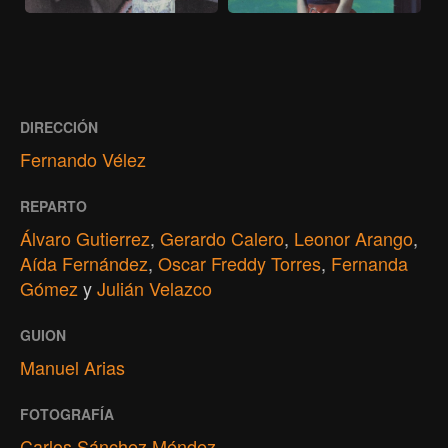
DIRECCIÓN
Fernando Vélez
REPARTO
Álvaro Gutierrez
,
Gerardo Calero
,
Leonor Arango
,
Aída Fernández
,
Oscar Freddy Torres
,
Fernanda
Gómez
y
Julián Velazco
GUION
Manuel Arias
FOTOGRAFÍA
Carlos Sánchez Méndez