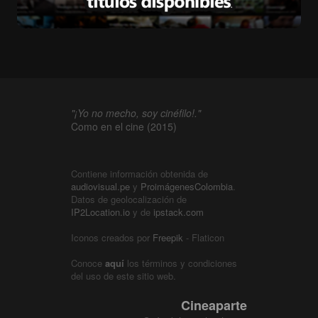
"¡Yo no mecho, soy cinéfilo!."
Como en el cine (2015)
Contiene información obtenida de
audiovisual.pe
y
ProimágenesColombia
.
Datos de geolocalización de
IP2Location.io
y de
ipstack.com
Iconos creados por
Freepik
- Flaticon
Conoce
aquí
los términos y condiciones
del uso de este sitio web.
Cineaparte