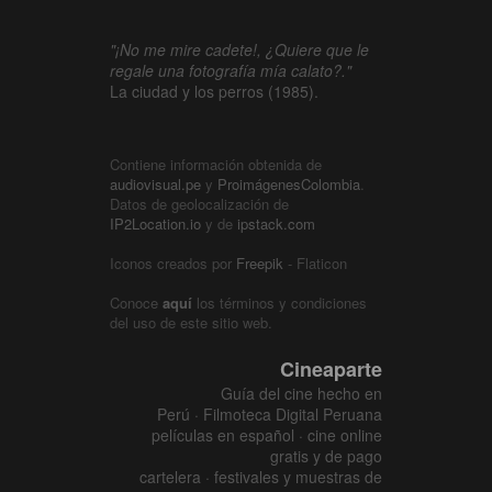
"¡No me mire cadete!, ¿Quiere que le
regale una fotografía mía calato?."
La ciudad y los perros (1985).
Contiene información obtenida de
audiovisual.pe
y
ProimágenesColombia
.
Datos de geolocalización de
IP2Location.io
y de
ipstack.com
Iconos creados por
Freepik
- Flaticon
Conoce
aquí
los términos y condiciones
del uso de este sitio web.
Cineaparte
Guía del cine hecho en
Perú · Filmoteca Digital Peruana
películas en español · cine online
gratis y de pago
cartelera · festivales y muestras de