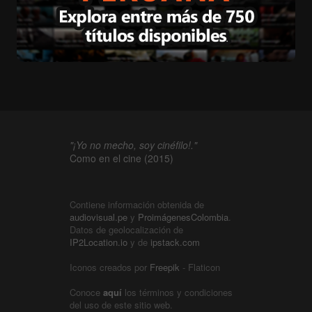
"¡Yo no mecho, soy cinéfilo!."
Como en el cine (2015)
Contiene información obtenida de
audiovisual.pe
y
ProimágenesColombia
.
Datos de geolocalización de
IP2Location.io
y de
ipstack.com
Iconos creados por
Freepik
- Flaticon
Conoce
aquí
los términos y condiciones
del uso de este sitio web.