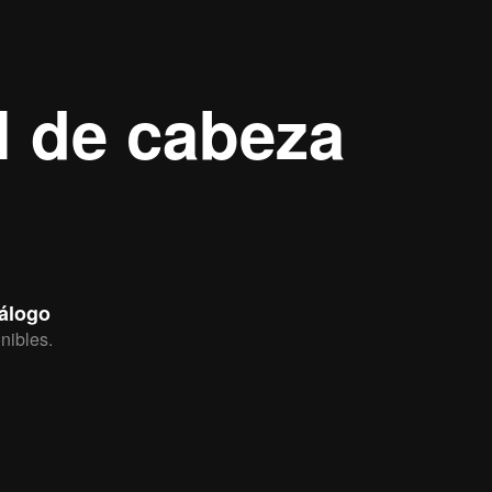
ol de cabeza
tálogo
nibles.