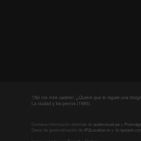
"¡No me mire cadete!, ¿Quiere que le regale una fotogr
La ciudad y los perros (1985).
Contiene información obtenida de
audiovisual.pe
y
Proimág
Datos de geolocalización de
IP2Location.io
y de
ipstack.co