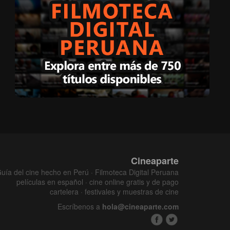
Cineaparte
uía del cine hecho en Perú · Filmoteca Digital Peruana
películas en español · cine online gratis y de pago
cartelera · festivales y muestras de cine
Escríbenos a
hola@cineaparte.com