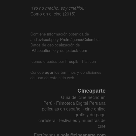
"¡Yo no mecho, soy cinéfilo!."
Como en el cine (2015)
Contiene información obtenida de
audiovisual.pe
y
ProimágenesColombia
.
Datos de geolocalización de
IP2Location.io
y de
ipstack.com
Iconos creados por
Freepik
- Flaticon
Conoce
aquí
los términos y condiciones
del uso de este sitio web.
Cineaparte
Guía del cine hecho en
Perú · Filmoteca Digital Peruana
películas en español · cine online
gratis y de pago
cartelera · festivales y muestras de
cine
Escríbenos a
hola@cineaparte.com