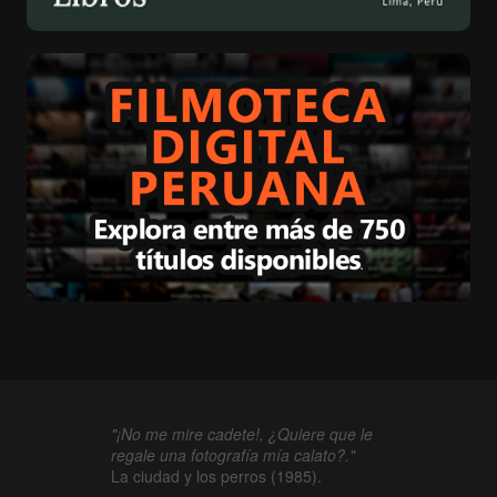
"¡No me mire cadete!, ¿Quiere que le
regale una fotografía mía calato?."
La ciudad y los perros (1985).