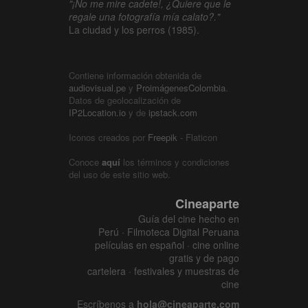
"¡No me mire cadete!, ¿Quiere que le
regale una fotografía mía calato?."
La ciudad y los perros (1985).
Contiene información obtenida de
audiovisual.pe
y
ProimágenesColombia
.
Datos de geolocalización de
IP2Location.io
y de
ipstack.com
Iconos creados por
Freepik
- Flaticon
Conoce
aquí
los términos y condiciones
del uso de este sitio web.
Cineaparte
Guía del cine hecho en
Perú · Filmoteca Digital Peruana
películas en español · cine online
gratis y de pago
cartelera · festivales y muestras de
cine
Escríbenos a
hola@cineaparte.com