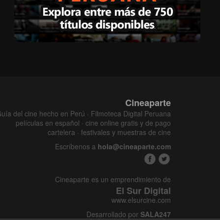
Cineaparte
uía del cine hecho en Perú · Filmoteca Digital Peruana
películas en español · cine online gratis y de pago
cartelera · festivales y muestras de cine
Escríbenos a
hola@cineaparte.com
Cineaparte es un emprendimiento de
El Sur Digital
www.elsurcine.com
Desarrollado por
SALA247