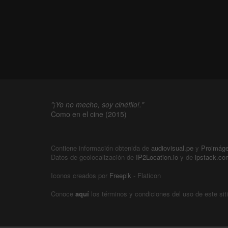
"¡Yo no mecho, soy cinéfilo!."
Como en el cine (2015)
Contiene información obtenida de
audiovisual.pe
y
Proimág
Datos de geolocalización de
IP2Location.io
y de
ipstack.co
Iconos creados por
Freepik
- Flaticon
Conoce
aquí
los términos y condiciones del uso de este sit