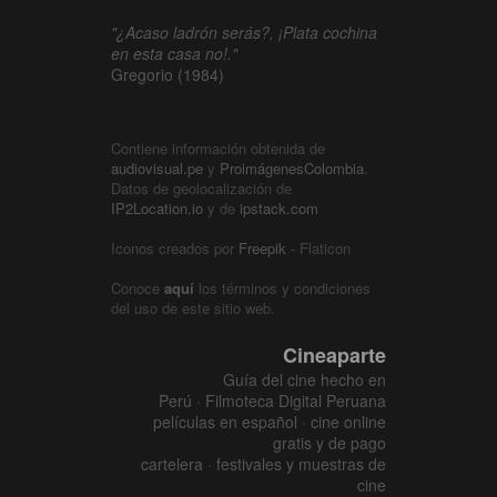
"¿Acaso ladrón serás?, ¡Plata cochina
en esta casa no!."
Gregorio (1984)
Contiene información obtenida de
audiovisual.pe
y
ProimágenesColombia
.
Datos de geolocalización de
IP2Location.io
y de
ipstack.com
Iconos creados por
Freepik
- Flaticon
Conoce
aquí
los términos y condiciones
del uso de este sitio web.
Cineaparte
Guía del cine hecho en
Perú · Filmoteca Digital Peruana
películas en español · cine online
gratis y de pago
cartelera · festivales y muestras de
cine