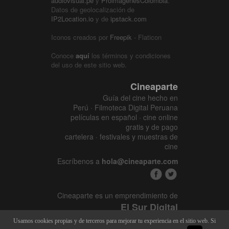
audiovisual.pe
y
ProimágenesColombia
.
Datos de geolocalización de
IP2Location.io
y de
ipstack.com
Iconos creados por
Freepik
- Flaticon
Conoce
aquí
los términos y condiciones
del uso de este sitio web.
Cineaparte
Guía del cine hecho en
Perú · Filmoteca Digital Peruana
películas en español · cine online
gratis y de pago
cartelera · festivales y muestras de
cine
Escríbenos a
hola@cineaparte.com
Cineaparte es un emprendimiento de
El Sur Digital
www.elsurcine.com
Usamos cookies propias y de terceros para mejorar tu experiencia en el sitio web. Si