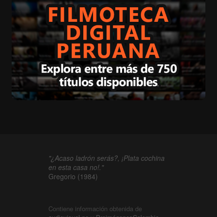
"¿Acaso ladrón serás?, ¡Plata cochina
en esta casa no!."
Gregorio (1984)
Contiene información obtenida de