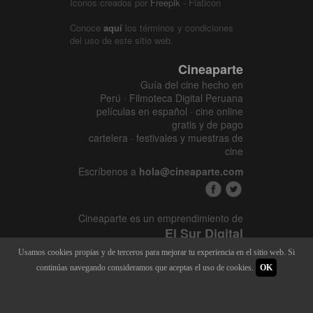
Iconos creados por
Freepik
- Flaticon
Conoce
aquí
los términos y condiciones
del uso de este sitio web.
Cineaparte
Guía del cine hecho en
Perú · Filmoteca Digital Peruana
películas en español · cine online
gratis y de pago
cartelera · festivales y muestras de
cine
Escríbenos a
hola@cineaparte.com
Cineaparte es un emprendimiento de
El Sur Digital
www.elsurcine.com
Usamos cookies propias y de terceros para mejorar tu experiencia en el sitio web. Si
Desarrollado por
SALA247
continúas navegando consideramos que aceptas el uso de cookies.
OK
8.1.34P - 9.52.15L |
448 x 4034
|
22.394M - 128M | 2015 - 2026