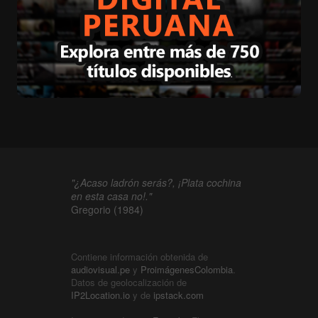
"¿Acaso ladrón serás?, ¡Plata cochina
en esta casa no!."
Gregorio (1984)
Contiene información obtenida de
audiovisual.pe
y
ProimágenesColombia
.
Datos de geolocalización de
IP2Location.io
y de
ipstack.com