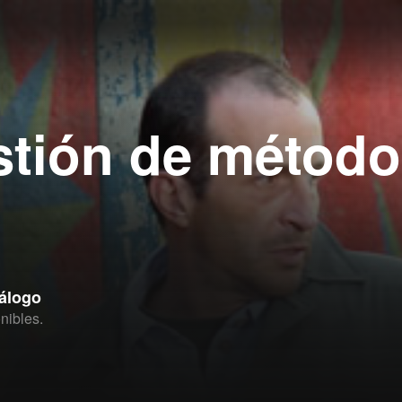
stión de método
tálogo
nibles.