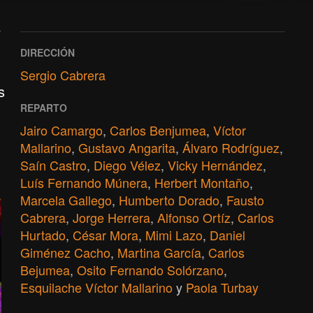
y
DIRECCIÓN
Sergio Cabrera
s
REPARTO
Jairo Camargo
,
Carlos Benjumea
,
Víctor
Mallarino
,
Gustavo Angarita
,
Álvaro Rodríguez
,
Saín Castro
,
Diego Vélez
,
Vicky Hernández
,
Luís Fernando Múnera
,
Herbert Montaño
,
Marcela Gallego
,
Humberto Dorado
,
Fausto
Cabrera
,
Jorge Herrera
,
Alfonso Ortíz
,
Carlos
Hurtado
,
César Mora
,
Mimi Lazo
,
Daniel
Giménez Cacho
,
Martina García
,
Carlos
Bejumea
,
Osito Fernando Solórzano
,
Esquilache Víctor Mallarino
y
Paola Turbay