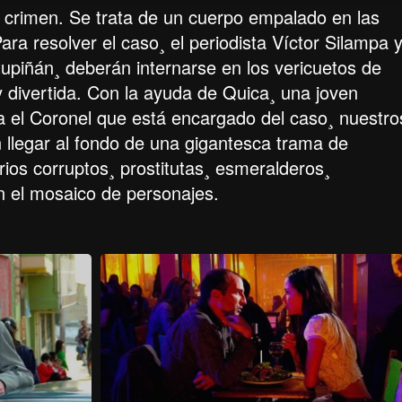
 crimen. Se trata de un cuerpo empalado en las
ra resolver el caso¸ el periodista Víctor Silampa 
tupiñán¸ deberán internarse en los vericuetos de
 divertida. Con la ayuda de Quica¸ una joven
ra el Coronel que está encargado del caso¸ nuestro
n llegar al fondo de una gigantesca trama de
rios corruptos¸ prostitutas¸ esmeralderos¸
an el mosaico de personajes.