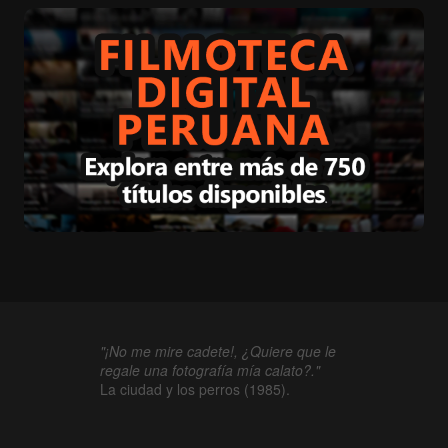
"¡No me mire cadete!, ¿Quiere que le
regale una fotografía mía calato?."
La ciudad y los perros (1985).