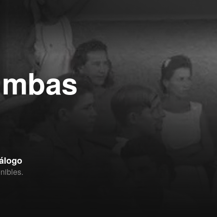
tumbas
tálogo
nibles.