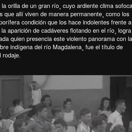
la orilla de un gran río¸ cuyo ardiente clima sofoc
los que allí viven de manera permanente¸ como los
porífera condición que los hace indolentes frente a
 la aparición de cadáveres flotando en el río¸ logra
ada quien presencia este violento panorama con l
re indígena del río Magdalena¸ fue el título de
l rodaje.