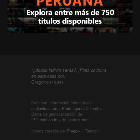
"¿Acaso ladrón serás?, ¡Plata cochina
en esta casa no!."
Gregorio (1984)
Contiene información obtenida de
audiovisual.pe
y
ProimágenesColombia
.
Datos de geolocalización de
IP2Location.io
y de
ipstack.com
Iconos creados por
Freepik
- Flaticon