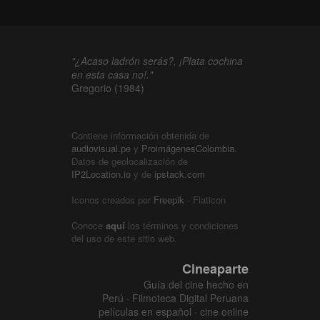
"¿Acaso ladrón serás?, ¡Plata cochina
en esta casa no!."
Gregorio (1984)
Contiene información obtenida de
audiovisual.pe
y
ProimágenesColombia
.
Datos de geolocalización de
IP2Location.io
y de
ipstack.com
Iconos creados por
Freepik
- Flaticon
Conoce
aquí
los términos y condiciones
del uso de este sitio web.
Cineaparte
Guía del cine hecho en
Perú · Filmoteca Digital Peruana
películas en español · cine online