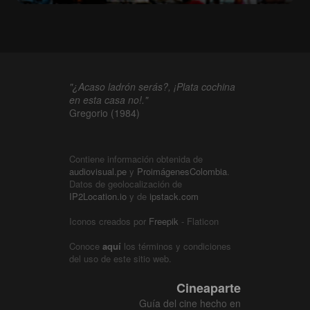
"¿Acaso ladrón serás?, ¡Plata cochina
en esta casa no!."
Gregorio (1984)
Contiene información obtenida de
audiovisual.pe
y
ProimágenesColombia
.
Datos de geolocalización de
IP2Location.io
y de
ipstack.com
Iconos creados por
Freepik
- Flaticon
Conoce
aquí
los términos y condiciones
del uso de este sitio web.
Cineaparte
Guía del cine hecho en