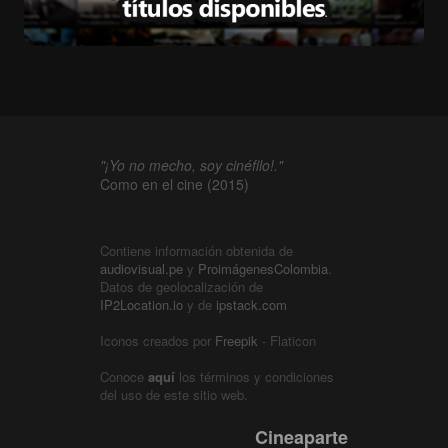
"¡Yo no mecho, soy cinéfilo!."
Como en el cine (2015)
Contiene información obtenida de
audiovisual.pe
y
ProimágenesColombia
.
Datos de geolocalización de
IP2Location.io
y de
ipstack.com
Iconos creados por
Freepik
- Flaticon
Conoce
aquí
los términos y condiciones
del uso de este sitio web.
Cineaparte