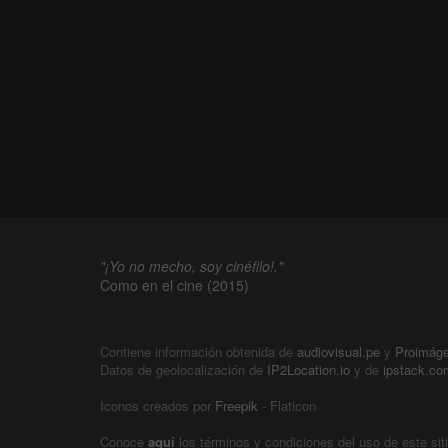
"¡Yo no mecho, soy cinéfilo!."
Como en el cine (2015)
Contiene información obtenida de
audiovisual.pe
y
Proimág
Datos de geolocalización de
IP2Location.io
y de
ipstack.co
Iconos creados por
Freepik
- Flaticon
Conoce
aquí
los términos y condiciones del uso de este sit