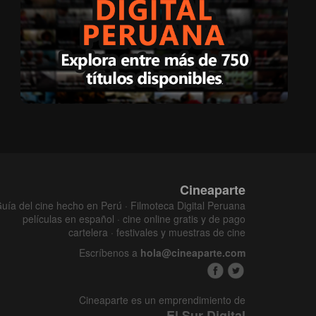
Cineaparte
uía del cine hecho en Perú · Filmoteca Digital Peruana
películas en español · cine online gratis y de pago
cartelera · festivales y muestras de cine
Escríbenos a
hola@cineaparte.com
Cineaparte es un emprendimiento de
El Sur Digital