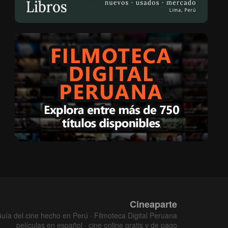
Cineaparte
uía del cine hecho en Perú · Filmoteca Digital Peruana
películas en español · cine online gratis y de pago