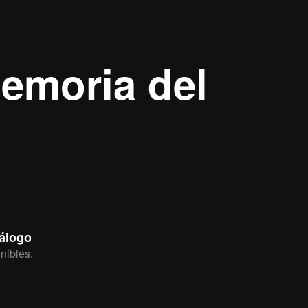
emoria del
tálogo
nibles.